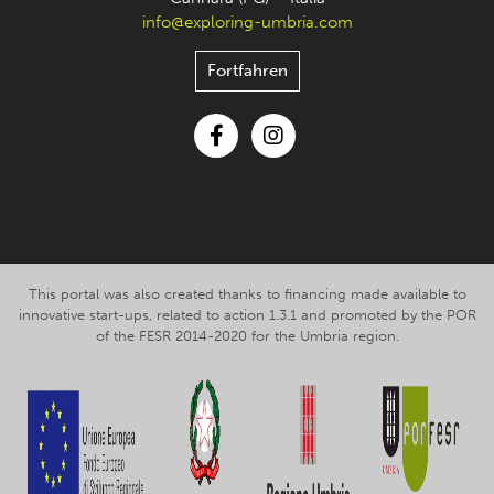
info@exploring-umbria.com
Fortfahren
Facebook
Instagram
This portal was also created thanks to financing made available to
innovative start-ups, related to action 1.3.1 and promoted by the POR
of the FESR 2014-2020 for the Umbria region.