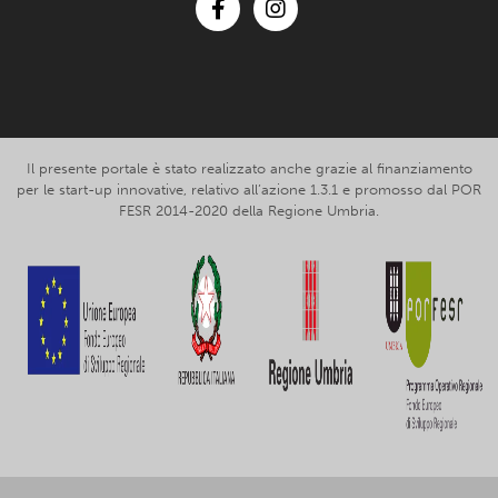
Facebook
Instagram
Il presente portale è stato realizzato anche grazie al finanziamento
per le start-up innovative, relativo all’azione 1.3.1 e promosso dal POR
FESR 2014-2020 della Regione Umbria.