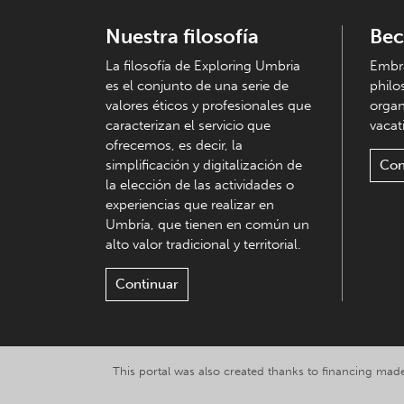
Nuestra filosofía
Bec
La filosofía de Exploring Umbria
Embra
es el conjunto de una serie de
philo
valores éticos y profesionales que
organ
caracterizan el servicio que
vacati
ofrecemos, es decir, la
simplificación y digitalización de
Con
la elección de las actividades o
experiencias que realizar en
Umbría, que tienen en común un
alto valor tradicional y territorial.
Continuar
This portal was also created thanks to financing made