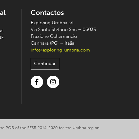
al
Contactos
Exploring Umbria srl
Via Santo Stefano Snc – 06033
al
Frazione Collemancio
UE
Cannara (PG) – Italia
info@exploring-umbria.com
Continuar
Facebook
Instagram
y the POR of the FESR 2014-2020 for the Umbria region.