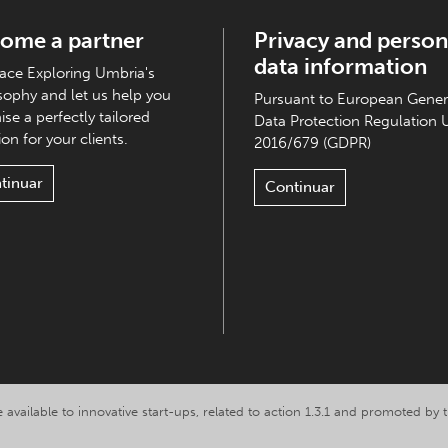
ome a partner
Privacy and person
data information
ce Exploring Umbria's
sophy and let us help you
Pursuant to European Gener
ise a perfectly tailored
Data Protection Regulation 
on for your clients.
2016/679 (GDPR)
tinuar
Continuar
 available to innovative start-ups, related to action 1.3.1 and promoted b