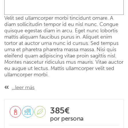
TREKKING CON GUIDA PRIVATA
13:30 - 15:00
Pranzo in ristorante a
Velit sed ullamcorper morbi tincidunt ornare. A
Spoleto
diam sollicitudin tempor id eu nisl nunc. Congue
quisque egestas diam in arcu. Eget nunc lobortis
mattis aliquam faucibus purus in. Aliquet enim
tortor at auctor urna nunc id cursus. Sed tempus
Visita libera di Spoleto
urna et pharetra pharetra massa massa. Nisi quis
eleifend quam adipiscing vitae proin sagittis nisl.
fine dell'Itinerario
Montes nascetur ridiculus mus mauris. Vitae auctor
eu augue ut lectus. Mattis ullamcorper velit sed
ullamcorper morbi.
...leer más
385€
por persona