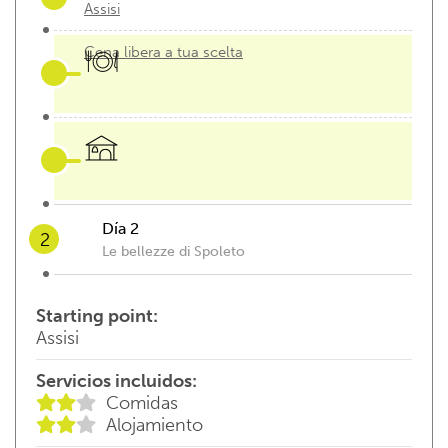
Assisi
Cena libera a tua scelta
Día 2
2
Le bellezze di Spoleto
07:00 - 09:00
Colazione in
Starting point:
Agriturismo
Assisi
Servicios incluidos:
Comidas
09:00 - 13:00
Monteluco di Spoleto – the
Alojamiento
way of the hermits