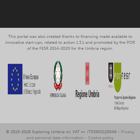
Facebook
Instagram
This portal was also created thanks to financing made available to
innovative start-ups, related to action 1.3.1 and promoted by the POR
of the FESR 2014-2020 for the Umbria region.
© 2019-2026 Exploring Umbria srl, VAT nr. IT03602120549 -
Privacy
and personal data information
-
Cookie policy