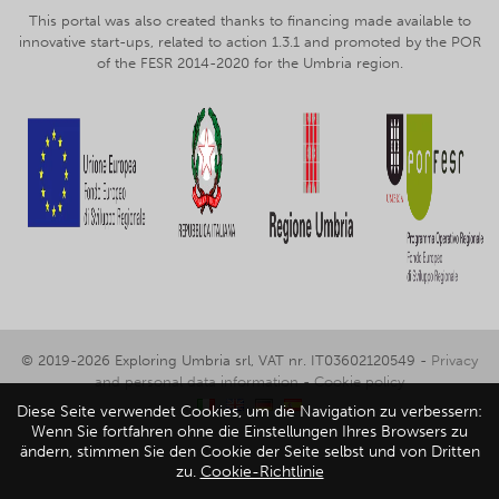
This portal was also created thanks to financing made available to
innovative start-ups, related to action 1.3.1 and promoted by the POR
of the FESR 2014-2020 for the Umbria region.
© 2019-2026 Exploring Umbria srl, VAT nr. IT03602120549 -
Privacy
and personal data information
-
Cookie policy
Diese Seite verwendet Cookies, um die Navigation zu verbessern:
Wenn Sie fortfahren ohne die Einstellungen Ihres Browsers zu
ändern, stimmen Sie den Cookie der Seite selbst und von Dritten
zu.
Cookie-Richtlinie