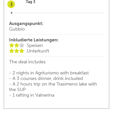
07:30 - 08:30
Breakfast
Tag 3
3
06:30 - 08:30
Breakfast
Ausgangspunkt:
10:30
Rafting auf dem Fluss Nera –
Gubbio
mittelschwer
AVVENTURA
Inkludierte Leistungen:
Kurzer Ausflug mit dem Stand Up Paddle im
Speisen
Lunch on your own
Trasimenischen See
Unterkunft
AVVENTURA
The deal includes
Rest of the day free to visit around
- 2 nights in Agriturismo with breakfast
- A 3 courses dinner, drink included
Agriturismo fra le colline di Gubbio
- A 2 hours trip on the Trasimeno lake with
the SUP
- 1 rafting in Valnerina