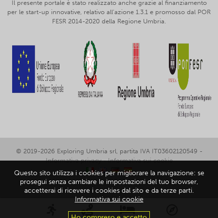
Il presente portale è stato realizzato anche grazie al finanziamento
per le start-up innovative, relativo all’azione 1.3.1 e promosso dal POR
FESR 2014-2020 della Regione Umbria.
© 2019-2026 Exploring Umbria srl, partita IVA IT03602120549 -
Informativa privacy
-
Informativa sui cookie
Questo sito utilizza i cookies per migliorare la navigazione: se
prosegui senza cambiare le impostazioni del tuo browser,
accetterai di ricevere i cookies dal sito e da terze parti.
Informativa sui cookie
Ho compreso e accetto