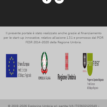
Facebook
Instagram
Il presente portale è stato realizzato anche grazie al finanziamento
per le start-up innovative, relativo all’azione 1.3.1 e promosso dal POR
FESR 2014-2020 della Regione Umbria.
© 2019-2026 Exploring Umbria srl, partita IVA IT03602120549 -