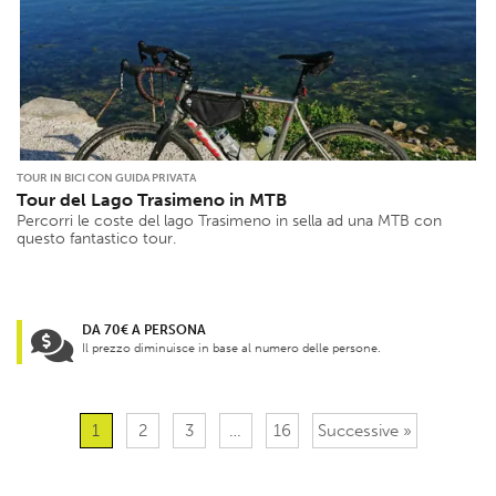
TOUR IN BICI CON GUIDA PRIVATA
Tour del Lago Trasimeno in MTB
Percorri le coste del lago Trasimeno in sella ad una MTB con
questo fantastico tour.
DA 70€ A PERSONA
Il prezzo diminuisce in base al numero delle persone.
1
2
3
…
16
Successive »