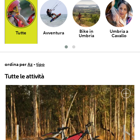
Bike in
Umbria a
Tutte
Avventura
P
Umbria
Cavallo
ordina per
Az
-
tipo
Tutte le attività