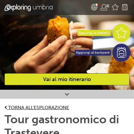
Aggiungi ai preferiti
Aggiungi al backpack
Vai al mio itinerario
Attività preferite
TORNA ALL'ESPLORAZIONE
Tour gastronomico di
Trastevere