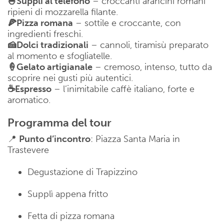
🍚Supplì al telefono
– croccanti arancini romani
ripieni di mozzarella filante.
🍕Pizza romana
– sottile e croccante, con
ingredienti freschi.
🍰Dolci tradizionali
– cannoli, tiramisù preparato
al momento e sfogliatelle.
🍦Gelato artigianale
– cremoso, intenso, tutto da
scoprire nei gusti più autentici.
☕Espresso
– l’inimitabile caffè italiano, forte e
aromatico.
Programma del tour
📍
Punto d’incontro
: Piazza Santa Maria in
Trastevere
Degustazione di Trapizzino
Supplì appena fritto
Fetta di pizza romana