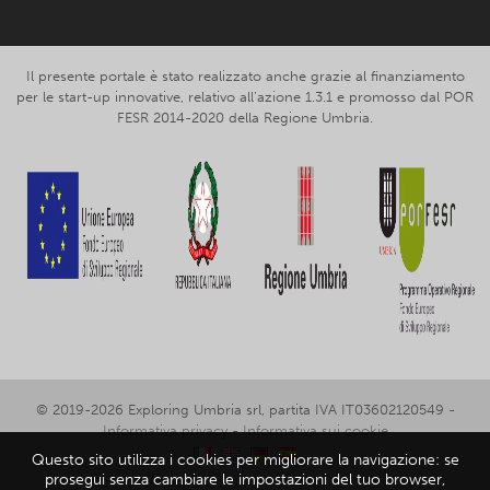
Il presente portale è stato realizzato anche grazie al finanziamento
per le start-up innovative, relativo all’azione 1.3.1 e promosso dal POR
FESR 2014-2020 della Regione Umbria.
© 2019-2026 Exploring Umbria srl, partita IVA IT03602120549 -
Informativa privacy
-
Informativa sui cookie
Questo sito utilizza i cookies per migliorare la navigazione: se
prosegui senza cambiare le impostazioni del tuo browser,