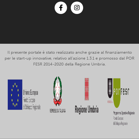
Facebook
Instagram
Il presente portale è stato realizzato anche grazie al finanziamento
per le start-up innovative, relativo all’azione 1.3.1 e promosso dal POR
FESR 2014-2020 della Regione Umbria.