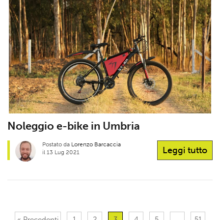
Noleggio e-bike in Umbria
Postato da
Lorenzo Barcaccia
Leggi tutto
il 13 Lug 2021
« Precedenti
1
2
3
4
5
…
51