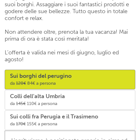
suoi borghi. Assaggiare i suoi fantastici prodotti e
godere delle sue bellezze. Tutto questo in totale
confort e relax.
Non attendere oltre, prenota la tua vacanza! Mai
prima di ora è stata così meritata!
L’offerta è valida nei mesi di giugno, luglio ed
agosto!
Sui borghi del perugino
da
120€
84€ a persona
Colli dell'alta Umbria
da
145€
110€ a persona
Sui colli fra Perugia e il Trasimeno
da
170€
155€ a persona