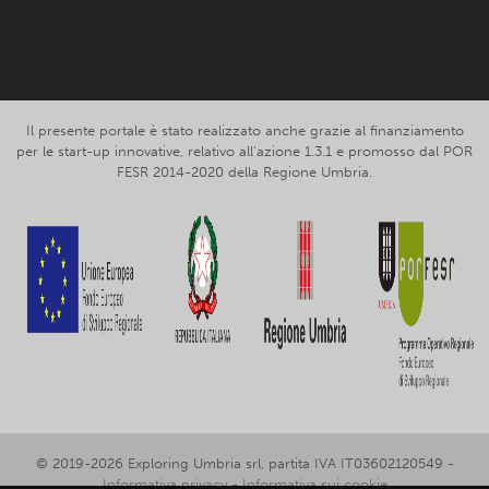
Facebook
Instagram
Il presente portale è stato realizzato anche grazie al finanziamento
per le start-up innovative, relativo all’azione 1.3.1 e promosso dal POR
FESR 2014-2020 della Regione Umbria.
© 2019-2026 Exploring Umbria srl, partita IVA IT03602120549 -
Informativa privacy
-
Informativa sui cookie