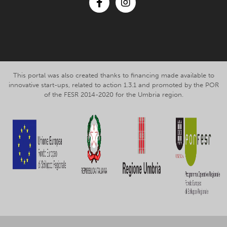
Facebook
Instagram
This portal was also created thanks to financing made available to
innovative start-ups, related to action 1.3.1 and promoted by the POR
of the FESR 2014-2020 for the Umbria region.