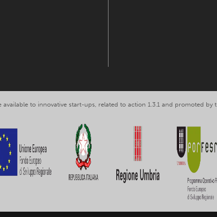
 available to innovative start-ups, related to action 1.3.1 and promoted b