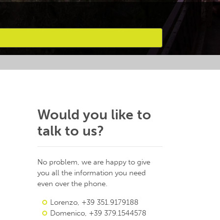
Would you like to
talk to us?
No problem, we are happy to give
you all the information you need
even over the phone.
Lorenzo, +39 351.9179188
Domenico, +39 379.1544578