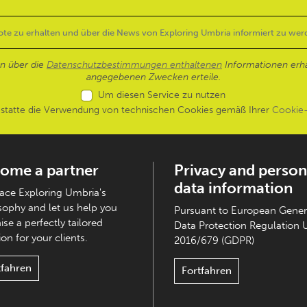
en über die
Datenschutzbestimmungen enthaltenen
Informationen erh
angegebenen Zwecken erteile.
Um diesen Service zu nutzen
estatte die Verwendung von technischen Cookies gemäß Ihrer
Cookie-
ome a partner
Privacy and person
data information
ce Exploring Umbria's
sophy and let us help you
Pursuant to European Gener
ise a perfectly tailored
Data Protection Regulation 
on for your clients.
2016/679 (GDPR)
tfahren
Fortfahren