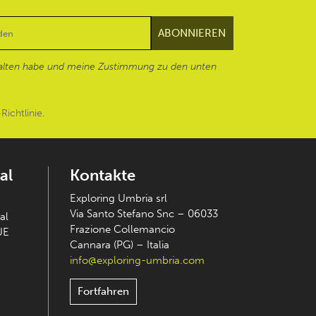
alten habe und meine Zustimmung zu den unten
Richtlinie
.
al
Kontakte
Exploring Umbria srl
Via Santo Stefano Snc – 06033
al
Frazione Collemancio
UE
Cannara (PG) – Italia
info@exploring-umbria.com
Fortfahren