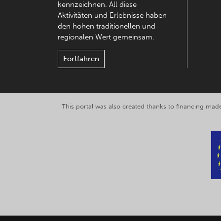
kennzeichnen. All diese
Aktivitäten und Erlebnisse haben
den hohen traditionellen und
regionalen Wert gemeinsam.
Fortfahren
This portal was also created thanks to financing made