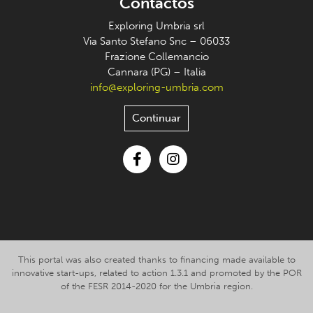
Contactos
Exploring Umbria srl
Via Santo Stefano Snc – 06033
Frazione Collemancio
Cannara (PG) – Italia
info@exploring-umbria.com
Continuar
Facebook
Instagram
This portal was also created thanks to financing made available to
innovative start-ups, related to action 1.3.1 and promoted by the POR
of the FESR 2014-2020 for the Umbria region.