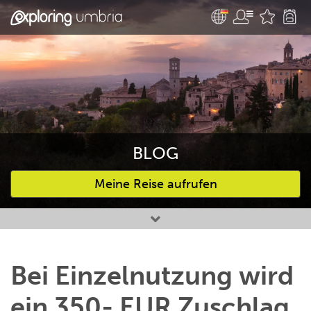
BLOG
Meine Reise aufrufen
Bevorzugte Aktivitäten
Bei Einzelnutzung wird
ein 350- EUR Zuschlag