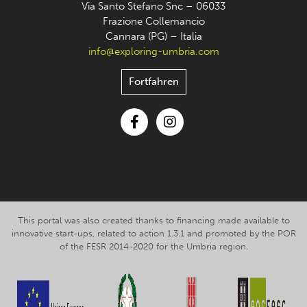
Via Santo Stefano Snc – 06033
Frazione Collemancio
Cannara (PG) – Italia
info@exploring-umbria.com
Fortfahren
Facebook
Instagram
This portal was also created thanks to financing made available to
innovative start-ups, related to action 1.3.1 and promoted by the POR
of the FESR 2014-2020 for the Umbria region.