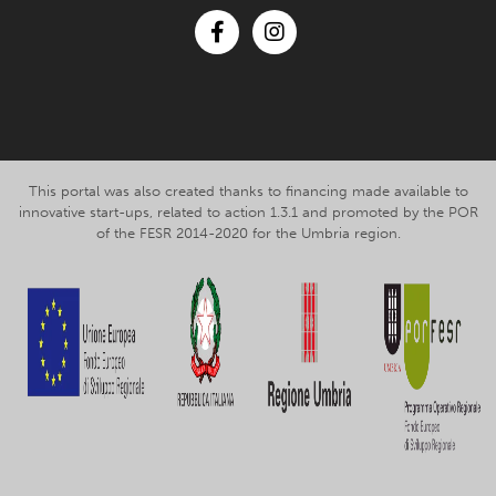
Facebook
Instagram
This portal was also created thanks to financing made available to
innovative start-ups, related to action 1.3.1 and promoted by the POR
of the FESR 2014-2020 for the Umbria region.