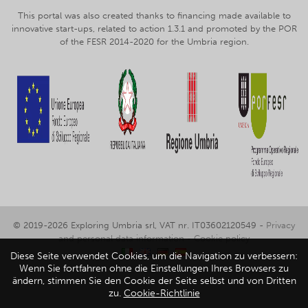
This portal was also created thanks to financing made available to
innovative start-ups, related to action 1.3.1 and promoted by the POR
of the FESR 2014-2020 for the Umbria region.
© 2019-2026 Exploring Umbria srl, VAT nr. IT03602120549 -
Privacy
and personal data information
-
Cookie policy
Diese Seite verwendet Cookies, um die Navigation zu verbessern:
Wenn Sie fortfahren ohne die Einstellungen Ihres Browsers zu
ändern, stimmen Sie den Cookie der Seite selbst und von Dritten
zu.
Cookie-Richtlinie