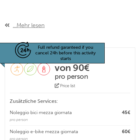
...Mehr lesen
Full refund garanteed if you
cancel 24h before this activity
starts
von 90€
pro person
Price list
Zusätzliche Services:
Noleggio bici mezza giornata
45€
pro person
Noleggio e-bike mezza giornata
60€
pro person