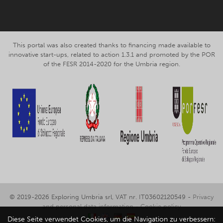
This portal was also created thanks to financing made available to
innovative start-ups, related to action 1.3.1 and promoted by the POR
of the FESR 2014-2020 for the Umbria region.
© 2019-2026 Exploring Umbria srl, VAT nr. IT03602120549 -
Privacy
and personal data information
-
Cookie policy
Diese Seite verwendet Cookies, um die Navigation zu verbessern: