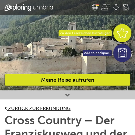
Zu den Lesezeichen hinzufügen
Add to backpack
Meine Reise aufrufen
Bevorzugte Aktivitäten
ZURÜCK ZUR ERKUNDUNG
Cross Country – Der
Franziskusweg und der