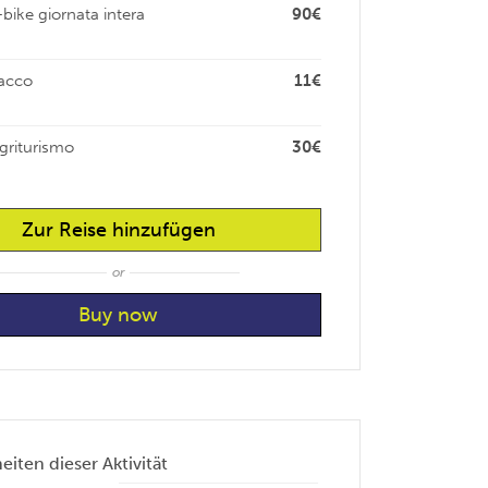
bike giornata intera
90€
sacco
11€
griturismo
30€
Zur Reise hinzufügen
or
iten dieser Aktivität