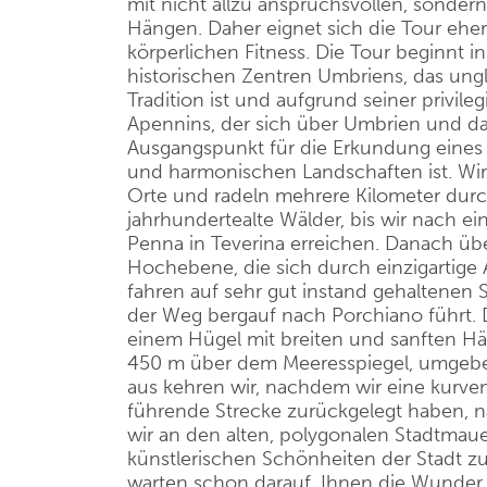
mit nicht allzu anspruchsvollen, sonder
Hängen. Daher eignet sich die Tour eher
körperlichen Fitness. Die Tour beginnt i
historischen Zentren Umbriens, das ung
Tradition ist und aufgrund seiner privil
Apennins, der sich über Umbrien und das
Ausgangspunkt für die Erkundung eines
und harmonischen Landschaften ist. Wir
Orte und radeln mehrere Kilometer du
jahrhundertealte Wälder, bis wir nach e
Penna in Teverina erreichen. Danach ü
Hochebene, die sich durch einzigartige 
fahren auf sehr gut instand gehaltenen 
der Weg bergauf nach Porchiano führt. D
einem Hügel mit breiten und sanften H
450 m über dem Meeresspiegel, umgebe
aus kehren wir, nachdem wir eine kurve
führende Strecke zurückgelegt haben, n
wir an den alten, polygonalen Stadtmaue
künstlerischen Schönheiten der Stadt z
warten schon darauf, Ihnen die Wunder 