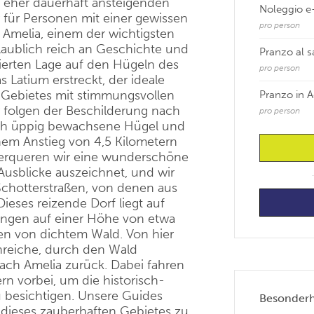
n eher dauerhaft ansteigenden
Noleggio e-
 für Personen mit einer gewissen
pro person
n Amelia, einem der wichtigsten
laublich reich an Geschichte und
Pranzo al 
egierten Lage auf den Hügeln des
pro person
 Latium erstreckt, der ideale
 Gebietes mit stimmungsvollen
Pranzo in A
 folgen der Beschilderung nach
pro person
rch üppig bewachsene Hügel und
inem Anstieg von 4,5 Kilometern
berqueren wir eine wunderschöne
Ausblicke auszeichnet, und wir
Schotterstraßen, von denen aus
ieses reizende Dorf liegt auf
ängen auf einer Höhe von etwa
n von dichtem Wald. Von hier
nreiche, durch den Wald
ach Amelia zurück. Dabei fahren
rn vorbei, um die historisch-
u besichtigen. Unsere Guides
Besonderhe
dieses zauberhaften Gebietes zu