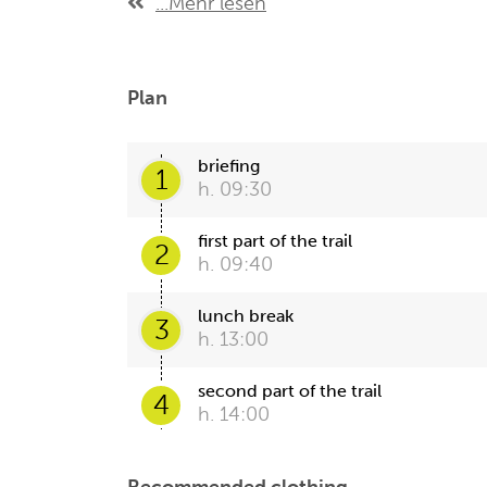
...Mehr lesen
Plan
briefing
1
h. 09:30
first part of the trail
2
h. 09:40
lunch break
3
h. 13:00
second part of the trail
4
h. 14:00