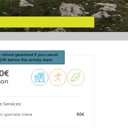
l refund garanteed if you cancel
24h before this activity starts
70€
son
e Services:
ci giornata intera
60€