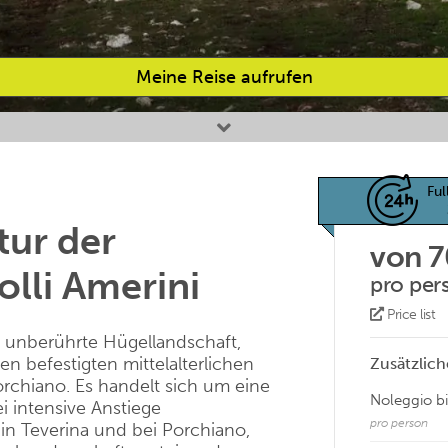
Meine Reise aufrufen
Ful
tur der
von 
lli Amerini
pro per
Price list
d unberührte Hügellandschaft,
en befestigten mittelalterlichen
Zusätzlich
rchiano. Es handelt sich um eine
Noleggio bi
i intensive Anstiege
pro person
in Teverina und bei Porchiano,