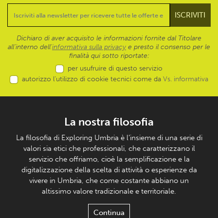
Dichiaro di aver acquisito le informazioni fornite dal Titolare
all’interno dell'
informativa sulla privacy
e presto il consenso per le
finalità qui sotto riportate:
per usufruire di questo servizio
autorizzo l’utilizzo di cookie tecnici come da
Vs. informativa
La nostra filosofia
La filosofia di Exploring Umbria è l’insieme di una serie di
valori sia etici che professionali, che caratterizzano il
servizio che offriamo, cioè la semplificazione e la
digitalizzazione della scelta di attività o esperienze da
vivere in Umbria, che come costante abbiano un
altissimo valore tradizionale e territoriale.
Continua