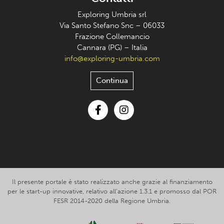
Exploring Umbria srl
Via Santo Stefano Snc – 06033
Frazione Collemancio
Cannara (PG) – Italia
info@exploring-umbria.com
Continua
Facebook
Instagram
Il presente portale è stato realizzato anche grazie al finanziamento
per le start-up innovative, relativo all’azione 1.3.1 e promosso dal POR
FESR 2014-2020 della Regione Umbria.