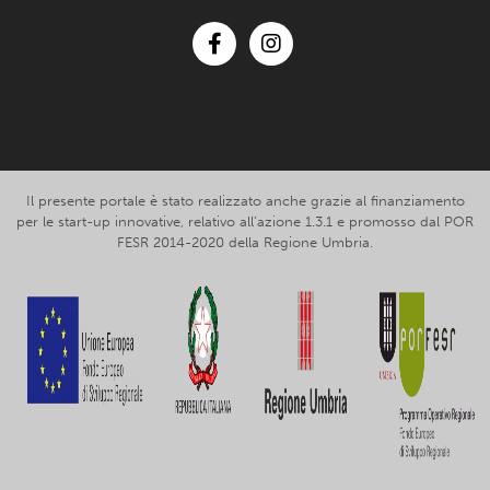
Facebook
Instagram
Il presente portale è stato realizzato anche grazie al finanziamento
per le start-up innovative, relativo all’azione 1.3.1 e promosso dal POR
FESR 2014-2020 della Regione Umbria.