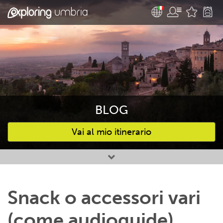
BLOG
Vai al mio itinerario
Attività preferite
Snack o accessori vari
(come audioguide)