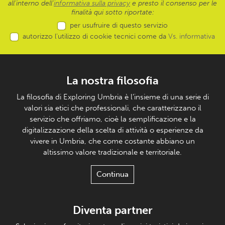
all’interno dell'
informativa sulla privacy
e presto il consenso per le
finalità qui sotto riportate:
per usufruire di questo servizio
autorizzo l’utilizzo di cookie tecnici come da
Vs. informativa
La nostra filosofia
La filosofia di Exploring Umbria è l’insieme di una serie di
valori sia etici che professionali, che caratterizzano il
servizio che offriamo, cioè la semplificazione e la
digitalizzazione della scelta di attività o esperienze da
vivere in Umbria, che come costante abbiano un
altissimo valore tradizionale e territoriale.
Continua
Diventa partner