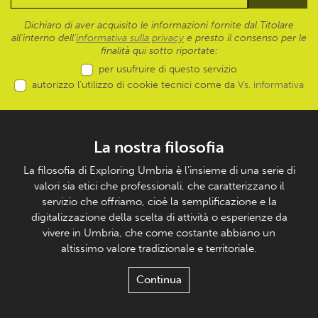
Dichiaro di aver acquisito le informazioni fornite dal Titolare
all’interno dell'
informativa sulla privacy
e presto il consenso per le
finalità qui sotto riportate:
per usufruire di questo servizio
autorizzo l’utilizzo di cookie tecnici come da
Vs. informativa
La nostra filosofia
La filosofia di Exploring Umbria è l’insieme di una serie di
valori sia etici che professionali, che caratterizzano il
servizio che offriamo, cioè la semplificazione e la
digitalizzazione della scelta di attività o esperienze da
vivere in Umbria, che come costante abbiano un
altissimo valore tradizionale e territoriale.
Continua