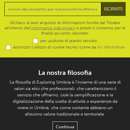
Dichiaro di aver acquisito le informazioni fornite dal Titolare
all’interno dell'
informativa sulla privacy
e presto il consenso per le
finalità qui sotto riportate:
per usufruire di questo servizio
autorizzo l’utilizzo di cookie tecnici come da
Vs. informativa
La nostra filosofia
La filosofia di Exploring Umbria è l’insieme di una serie di
valori sia etici che professionali, che caratterizzano il
servizio che offriamo, cioè la semplificazione e la
digitalizzazione della scelta di attività o esperienze da
vivere in Umbria, che come costante abbiano un
altissimo valore tradizionale e territoriale.
Continua