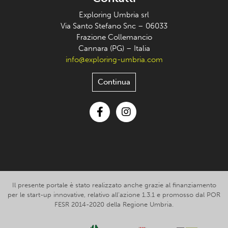
Exploring Umbria srl
Via Santo Stefano Snc – 06033
Frazione Collemancio
Cannara (PG) – Italia
info@exploring-umbria.com
Continua
Facebook
Instagram
Il presente portale è stato realizzato anche grazie al finanziamento
per le start-up innovative, relativo all’azione 1.3.1 e promosso dal POR
FESR 2014-2020 della Regione Umbria.