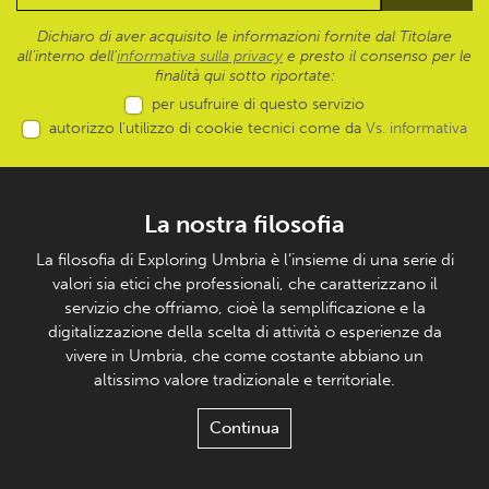
Dichiaro di aver acquisito le informazioni fornite dal Titolare
all’interno dell'
informativa sulla privacy
e presto il consenso per le
finalità qui sotto riportate:
per usufruire di questo servizio
autorizzo l’utilizzo di cookie tecnici come da
Vs. informativa
La nostra filosofia
La filosofia di Exploring Umbria è l’insieme di una serie di
valori sia etici che professionali, che caratterizzano il
servizio che offriamo, cioè la semplificazione e la
digitalizzazione della scelta di attività o esperienze da
vivere in Umbria, che come costante abbiano un
altissimo valore tradizionale e territoriale.
Continua