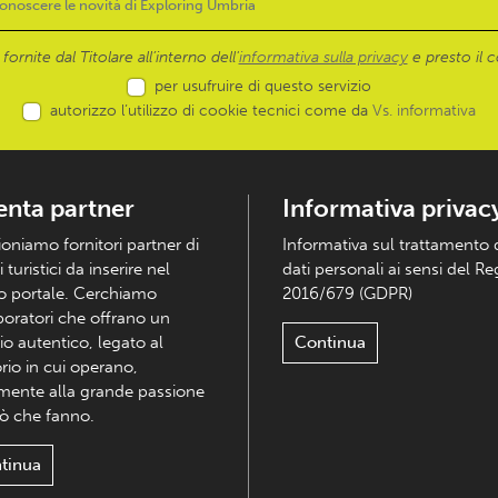
ornite dal Titolare all’interno dell'
informativa sulla privacy
e presto il c
per usufruire di questo servizio
autorizzo l’utilizzo di cookie tecnici come da
Vs. informativa
enta partner
Informativa privac
ioniamo fornitori partner di
Informativa sul trattamento 
i turistici da inserire nel
dati personali ai sensi del R
o portale. Cerchiamo
2016/679 (GDPR)
boratori che offrano un
io autentico, legato al
Continua
orio in cui operano,
mente alla grande passione
iò che fanno.
tinua