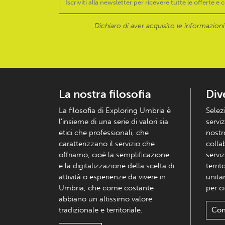
Dichiaro di aver acquisito le informazioni f
La nostra filosofia
Div
La filosofia di Exploring Umbria è
Selez
l’insieme di una serie di valori sia
serviz
etici che professionali, che
nostr
caratterizzano il servizio che
colla
offriamo, cioè la semplificazione
serviz
e la digitalizzazione della scelta di
territ
attività o esperienze da vivere in
unita
Umbria, che come costante
per c
abbiano un altissimo valore
tradizionale e territoriale.
Con