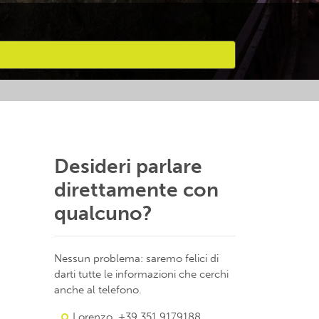
Desideri parlare
direttamente con
qualcuno?
Nessun problema: saremo felici di
darti tutte le informazioni che cerchi
anche al telefono.
Lorenzo, +39 351.9179188