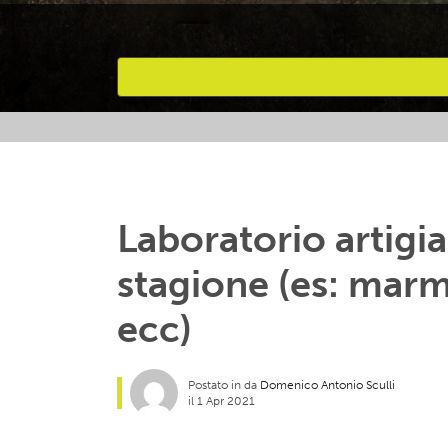
Attività preferite
Laboratorio artigi
stagione (es: marme
ecc)
Postato in da
Domenico Antonio Sculli
il 1 Apr 2021