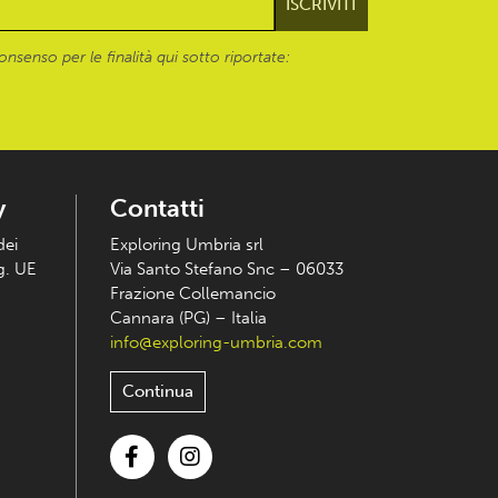
onsenso per le finalità qui sotto riportate:
y
Contatti
dei
Exploring Umbria srl
eg. UE
Via Santo Stefano Snc – 06033
Frazione Collemancio
Cannara (PG) – Italia
info@exploring-umbria.com
Continua
Facebook
Instagram