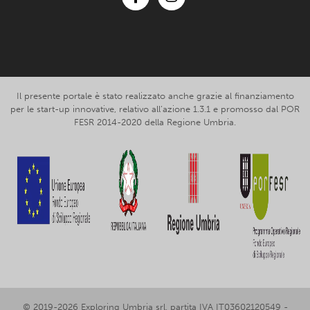
Facebook
Instagram
Il presente portale è stato realizzato anche grazie al finanziamento
per le start-up innovative, relativo all’azione 1.3.1 e promosso dal POR
FESR 2014-2020 della Regione Umbria.
© 2019-2026 Exploring Umbria srl, partita IVA IT03602120549 -