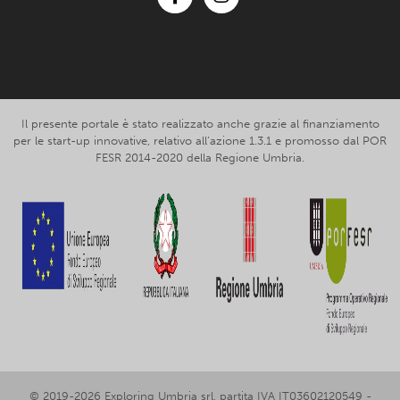
Facebook
Instagram
Il presente portale è stato realizzato anche grazie al finanziamento
per le start-up innovative, relativo all’azione 1.3.1 e promosso dal POR
FESR 2014-2020 della Regione Umbria.
© 2019-2026 Exploring Umbria srl, partita IVA IT03602120549 -