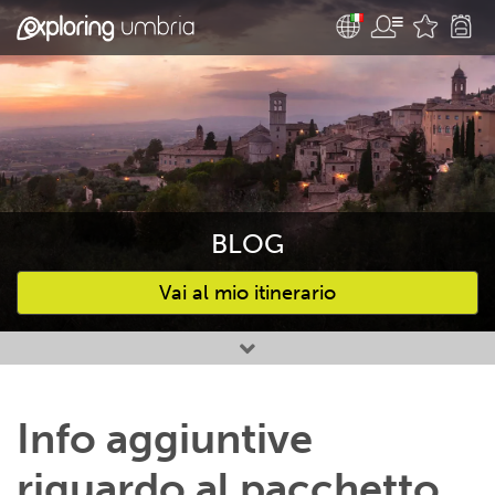
BLOG
Vai al mio itinerario
Attività preferite
Info aggiuntive
riguardo al pacchetto