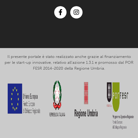
Facebook
Instagram
Il presente portale è stato realizzato anche grazie al finanziamento
per le start-up innovative, relativo all’azione 1.3.1 e promosso dal POR
FESR 2014-2020 della Regione Umbria.