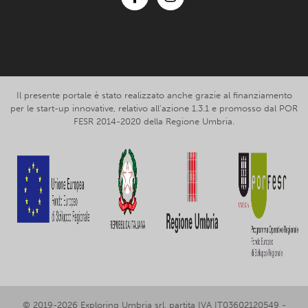
Facebook
Instagram
Il presente portale è stato realizzato anche grazie al finanziamento
per le start-up innovative, relativo all’azione 1.3.1 e promosso dal POR
FESR 2014-2020 della Regione Umbria.
© 2019-2026 Exploring Umbria srl, partita IVA IT03602120549 -