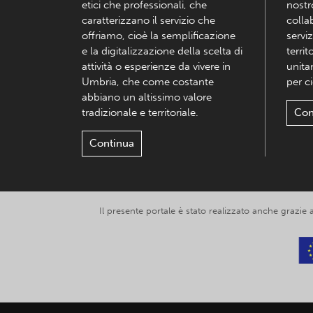
etici che professionali, che
nostr
caratterizzano il servizio che
colla
offriamo, cioè la semplificazione
serviz
e la digitalizzazione della scelta di
territ
attività o esperienze da vivere in
unita
Umbria, che come costante
per c
abbiano un altissimo valore
tradizionale e territoriale.
Con
Continua
Il presente portale è stato realizzato anche grazie