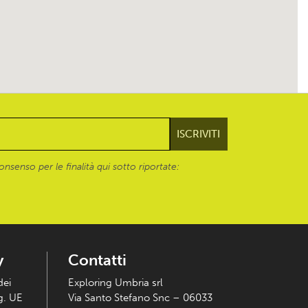
onsenso per le finalità qui sotto riportate:
y
Contatti
dei
Exploring Umbria srl
eg. UE
Via Santo Stefano Snc – 06033