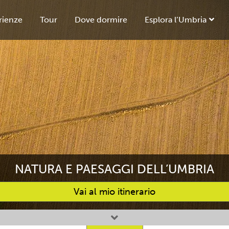
rienze
Tour
Dove dormire
Esplora l’Umbria
NATURA E PAESAGGI DELL’UMBRIA
Vai al mio itinerario