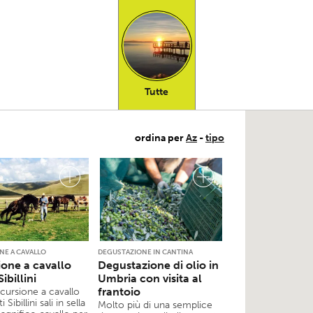
Tutte
ordina per
Az
-
tipo
NE A CAVALLO
DEGUSTAZIONE IN CANTINA
ione a cavallo
Degustazione di olio in
ibillini
Umbria con visita al
frantoio
cursione a cavallo
 Sibillini sali in sella
Molto più di una semplice