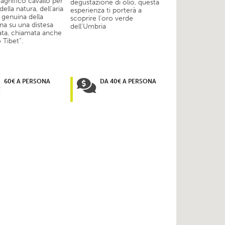
agnifico cavallo per
degustazione di olio, questa
ella natura, dell’aria
esperienza ti porterà a
 genuina della
scoprire l’oro verde
a su una distesa
dell’Umbria
ata, chiamata anche
 Tibet”.
60€ A PERSONA
DA 40€ A PERSONA