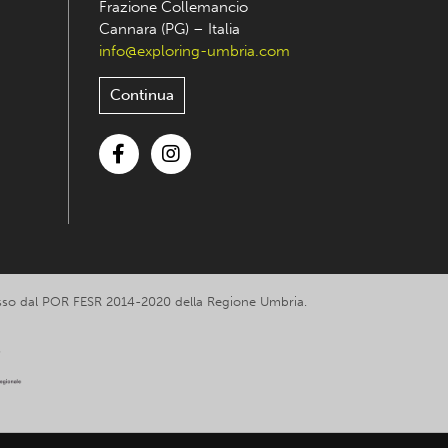
Frazione Collemancio
Cannara (PG) – Italia
info@exploring-umbria.com
Continua
Facebook
Instagram
romosso dal POR FESR 2014-2020 della Regione Umbria.