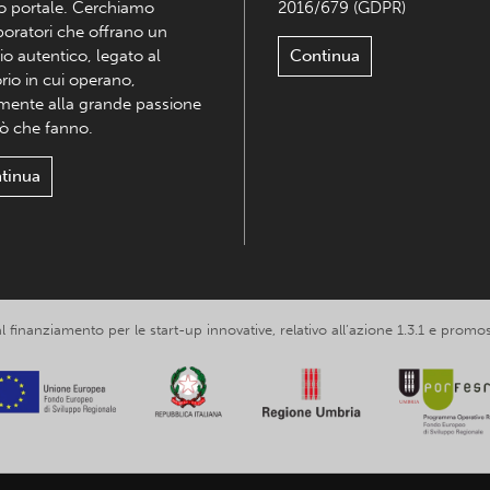
o portale. Cerchiamo
2016/679 (GDPR)
boratori che offrano un
io autentico, legato al
Continua
orio in cui operano,
mente alla grande passione
iò che fanno.
tinua
 al finanziamento per le start-up innovative, relativo all’azione 1.3.1 e p