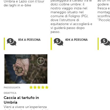
passeggiata a cavallo tra le
ad un m
Umbria e Lazio con il tour
dolci colline umbre: il
godere d
dei laghi in e-bike
nostro viaggio inizia nel
fresca e
maneggio situato nel
montagn
comune di Foligno (PG),
sconfin
dove l’istruttore di
“Piccolo
equitazione vi accoglierà e
vi guiderà passo dopo
passo.
85€ A PERSONA
40€ A PERSONA
PASSEGGIATA
DIDATTICA
Caccia al tartufo in
Umbria
Vieni a vivere un’esperienza