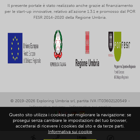
Il presente portale è stato realizzato anche grazie al finanziamento
per le start-up innovative, relativo all’azione 1.3.1 e promosso dal POR
FESR 2014-2020 della Regione Umbria.
© 2019-2026 Exploring Umbria srl, partita IVA IT03602120549 -
Informativa privacy
-
Informativa sui cookie
Questo sito utilizza i cookies per migliorare la navigazione: se
prosegui senza cambiare le impostazioni del tuo browser,
accetterai di ricevere i cookies dal sito e da terze parti.
Informativa sui cookie