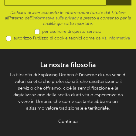
Dichiaro di aver acquisito le informazioni fornite dal Titolare
all’interno dell'
informativa sulla privacy
e presto il consenso per le
finalità qui sotto riportate:
per usufruire di questo servizio
autorizzo l’utilizzo di cookie tecnici come da
Vs. informativa
La nostra filosofia
La filosofia di Exploring Umbria è l’insieme di una serie di
valori sia etici che professionali, che caratterizzano il
servizio che offriamo, cioè la semplificazione e la
digitalizzazione della scelta di attività o esperienze da
vivere in Umbria, che come costante abbiano un
altissimo valore tradizionale e territoriale.
Continua