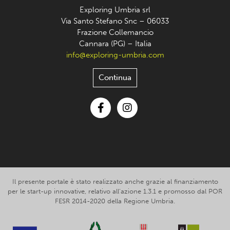
Exploring Umbria srl
Via Santo Stefano Snc – 06033
Frazione Collemancio
Cannara (PG) – Italia
info@exploring-umbria.com
Continua
Facebook
Instagram
Il presente portale è stato realizzato anche grazie al finanziamento
per le start-up innovative, relativo all’azione 1.3.1 e promosso dal POR
FESR 2014-2020 della Regione Umbria.