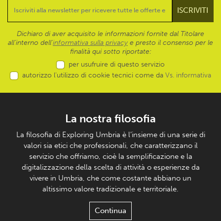
Dichiaro di aver acquisito le informazioni fornite dal Titolare
all’interno dell'
informativa sulla privacy
e presto il consenso per le
finalità qui sotto riportate:
per usufruire di questo servizio
autorizzo l’utilizzo di cookie tecnici come da
Vs. informativa
La nostra filosofia
La filosofia di Exploring Umbria è l’insieme di una serie di
valori sia etici che professionali, che caratterizzano il
servizio che offriamo, cioè la semplificazione e la
digitalizzazione della scelta di attività o esperienze da
vivere in Umbria, che come costante abbiano un
altissimo valore tradizionale e territoriale.
Continua