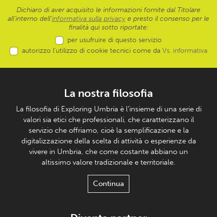
Dichiaro di aver acquisito le informazioni fornite dal Titolare
all’interno dell'
informativa sulla privacy
e presto il consenso per le
finalità qui sotto riportate:
per usufruire di questo servizio
autorizzo l’utilizzo di cookie tecnici come da
Vs. informativa
La nostra filosofia
La filosofia di Exploring Umbria è l’insieme di una serie di
valori sia etici che professionali, che caratterizzano il
servizio che offriamo, cioè la semplificazione e la
digitalizzazione della scelta di attività o esperienze da
vivere in Umbria, che come costante abbiano un
altissimo valore tradizionale e territoriale.
Continua