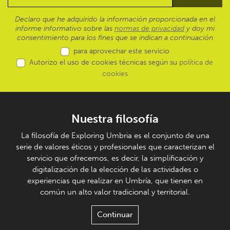
Declaro que he adquirido la información proporcionada en el
informe informativo sobre las
normas de privacidad
y doy mi
consentimiento para los fines que se indican a continuación
para aprovechar este servicio
Autorizo el uso de cookies técnicas según su
política de
cookies
Nuestra filosofía
La filosofía de Exploring Umbria es el conjunto de una
serie de valores éticos y profesionales que caracterizan el
servicio que ofrecemos, es decir, la simplificación y
digitalización de la elección de las actividades o
experiencias que realizar en Umbría, que tienen en
común un alto valor tradicional y territorial.
Continuar