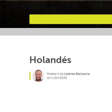
Favourites
Holandés
Posted in by
Lorenzo Barcaccia
on 1 Oct 2020