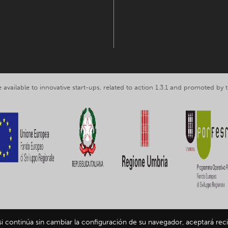
 available to innovative start-ups, related to action 1.3.1 and promoted b
 si continúa sin cambiar la configuración de su navegador, aceptará reci
ing Umbria srl, VAT nr. IT03602120549 -
Privacy and personal data inform