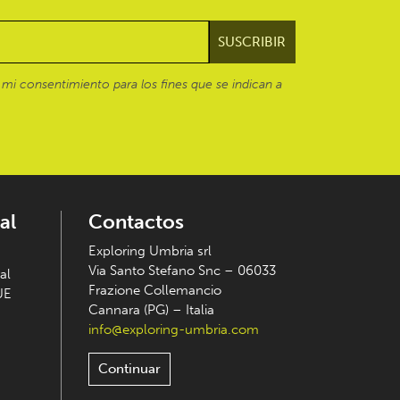
mi consentimiento para los fines que se indican a
al
Contactos
Exploring Umbria srl
Via Santo Stefano Snc – 06033
al
Frazione Collemancio
UE
Cannara (PG) – Italia
info@exploring-umbria.com
Continuar