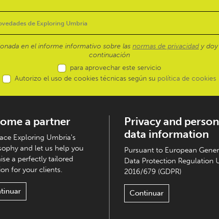
ionada en el informe informativo sobre las
normas de privacidad
y doy 
continuación
para aprovechar este servicio
Autorizo el uso de cookies técnicas según su
política de cookies
ome a partner
Privacy and person
data information
ce Exploring Umbria's
sophy and let us help you
Pursuant to European Gener
ise a perfectly tailored
Data Protection Regulation 
on for your clients.
2016/679 (GDPR)
tinuar
Continuar