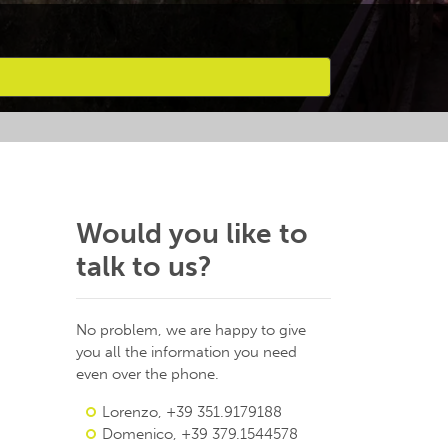
Would you like to
talk to us?
No problem, we are happy to give
you all the information you need
even over the phone.
Lorenzo, +39 351.9179188
Domenico, +39 379.1544578