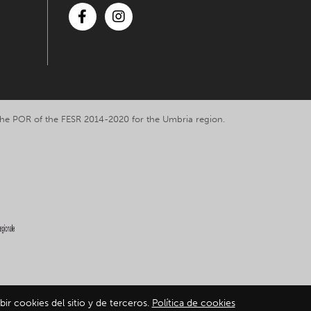
Facebook
Instagram
y the POR of the FESR 2014-2020 for the Umbria region.
bir cookies del sitio y de terceros.
Política de cookies
ation
-
Cookie policy