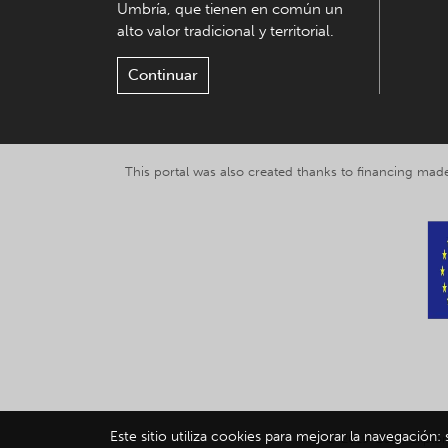
Umbría, que tienen en común un
alto valor tradicional y territorial.
Continuar
This portal was also created thanks to financing made
Este sitio utiliza cookies para mejorar la navegación:
© 2019-2026 Explor