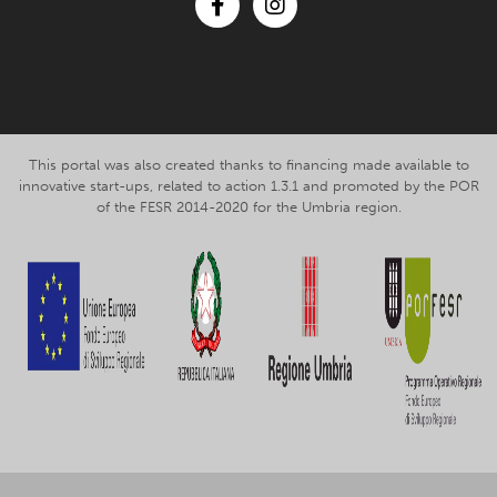
Facebook
Instagram
This portal was also created thanks to financing made available to
innovative start-ups, related to action 1.3.1 and promoted by the POR
of the FESR 2014-2020 for the Umbria region.