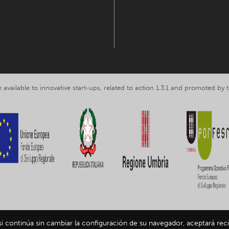
 available to innovative start-ups, related to action 1.3.1 and promoted b
 si continúa sin cambiar la configuración de su navegador, aceptará reci
ing Umbria srl, VAT nr. IT03602120549 -
Privacy and personal data inform