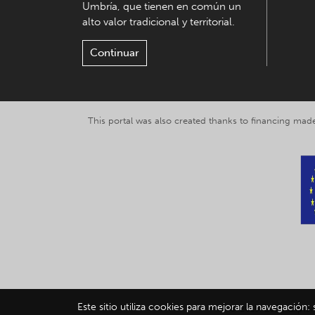
Umbría, que tienen en común un
alto valor tradicional y territorial.
Continuar
This portal was also created thanks to financing made
Este sitio utiliza cookies para mejorar la navegación:
© 2019-2026 Explor