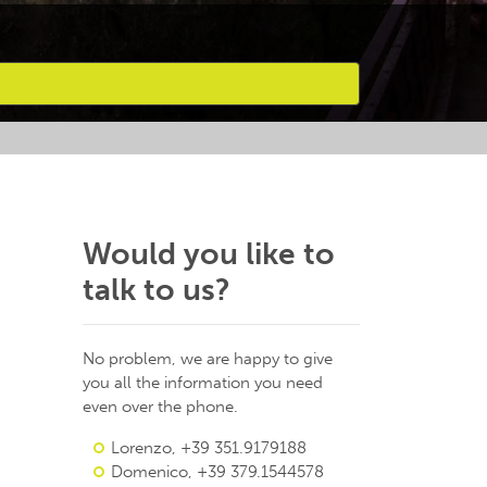
Would you like to
talk to us?
No problem, we are happy to give
you all the information you need
even over the phone.
Lorenzo, +39 351.9179188
Domenico, +39 379.1544578