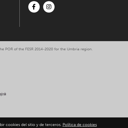
Facebook
Instagram
y the POR of the FESR 2014-2020 for the Umbria region.
bir cookies del sitio y de terceros.
Política de cookies
ation
-
Cookie policy