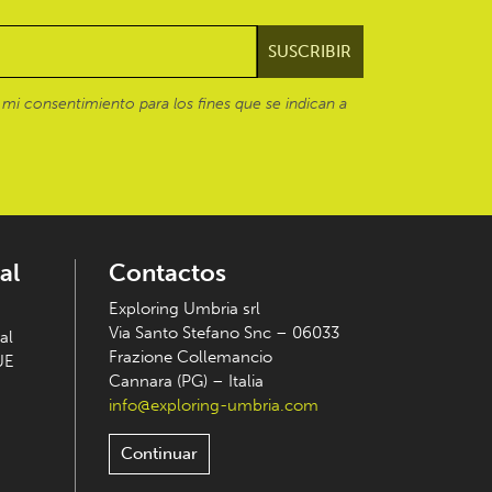
mi consentimiento para los fines que se indican a
al
Contactos
Exploring Umbria srl
Via Santo Stefano Snc – 06033
al
Frazione Collemancio
UE
Cannara (PG) – Italia
info@exploring-umbria.com
Continuar