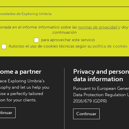
ionada en el informe informativo sobre las
normas de privacidad
y doy 
continuación
para aprovechar este servicio
Autorizo el uso de cookies técnicas según su
política de cookies
ome a partner
Privacy and person
data information
ce Exploring Umbria's
sophy and let us help you
Pursuant to European Gener
ise a perfectly tailored
Data Protection Regulation 
on for your clients.
2016/679 (GDPR)
tinuar
Continuar