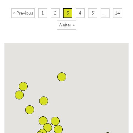
« Previous
1
2
3
4
5
…
14
Weiter »