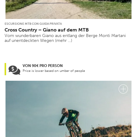
Durchschnittliche
Geschwindigkeit
Min
Max
ESCURSIONE MTB CON GUIDA PRIVATA
Cross Country – Giano auf dem MTB
Vom wunderbaren Giano aus entlang der Berge Monti Martani
Extra
auf unentdeckten Wegen (mehr …)
Gäste mit eingeschränkter Motorik
Vierbeinige Gäste
VON 90€ PRO PERSON
Für Familien
Price is lower based on umber of people