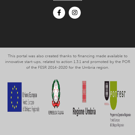
Facebook
Instagram
This portal was also created thanks to financing made available to
innovative start-ups, related to action 1.3.1 and promoted by the POR
of the FESR 2014-2020 for the Umbria region.