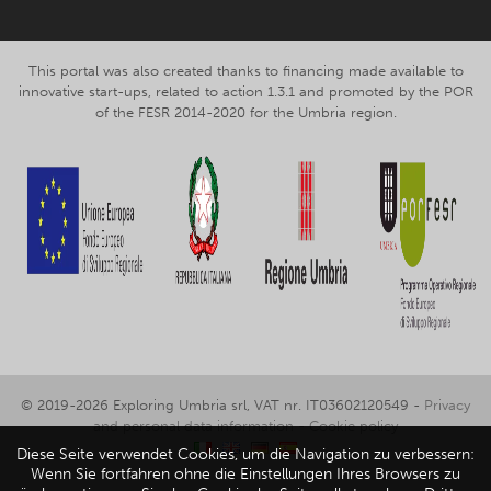
This portal was also created thanks to financing made available to
innovative start-ups, related to action 1.3.1 and promoted by the POR
of the FESR 2014-2020 for the Umbria region.
© 2019-2026 Exploring Umbria srl, VAT nr. IT03602120549 -
Privacy
and personal data information
-
Cookie policy
Diese Seite verwendet Cookies, um die Navigation zu verbessern:
Wenn Sie fortfahren ohne die Einstellungen Ihres Browsers zu