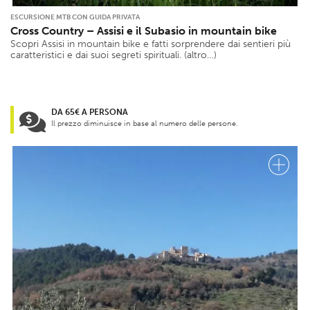
Tour in bici con guida privata
Adrenalina
ESCURSIONE MTB CON GUIDA PRIVATA
Trattamenti benessere
Cross Country – Assisi e il Subasio in mountain bike
Scopri Assisi in mountain bike e fatti sorprendere dai sentieri più
Min
Max
Trekking con guida privata
caratteristici e dai suoi segreti spirituali. (altro…)
Difficoltà
Min
Max
DA 65€ A PERSONA
Dislivello
Il prezzo diminuisce in base al numero delle persone.
Min
Max
Durata
Min
Max
Lunghezza
Min
Max
Quantità prodotti
Min
Max