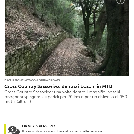
ESCURSIONE MTB CON GUIDA PRIVATA
Cross Country Sassovivo: dentro i boschi in MTB
Cross Country Sassovivo: una volta dentro i magnifici boschi
bisognerà spingere sui pedali per 20 km e per un dislivello di 950
metri. (altro…)
DA 90€ A PERSONA
Il prezzo diminuisce in base al numero delle persone.