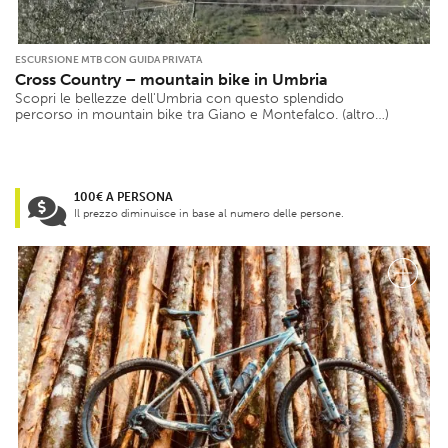
Velocità media
ESCURSIONE MTB CON GUIDA PRIVATA
Min
Max
Cross Country – mountain bike in Umbria
Scopri le bellezze dell'Umbria con questo splendido
percorso in mountain bike tra Giano e Montefalco. (altro…)
Extra
Ospiti con difficoltà motorie
Ospiti a quattro zampe
100€ A PERSONA
Il prezzo diminuisce in base al numero delle persone.
Per famiglie