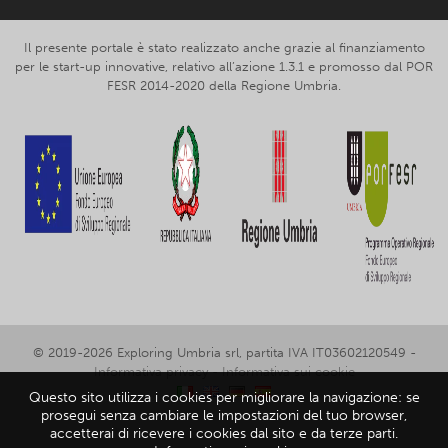
Il presente portale è stato realizzato anche grazie al finanziamento
per le start-up innovative, relativo all’azione 1.3.1 e promosso dal POR
FESR 2014-2020 della Regione Umbria.
© 2019-2026 Exploring Umbria srl, partita IVA IT03602120549 -
Informativa privacy
-
Informativa sui cookie
Questo sito utilizza i cookies per migliorare la navigazione: se
prosegui senza cambiare le impostazioni del tuo browser,
accetterai di ricevere i cookies dal sito e da terze parti.