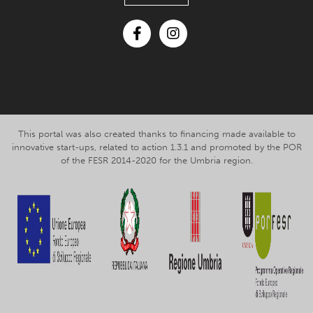
Facebook
Instagram
This portal was also created thanks to financing made available to
innovative start-ups, related to action 1.3.1 and promoted by the POR
of the FESR 2014-2020 for the Umbria region.