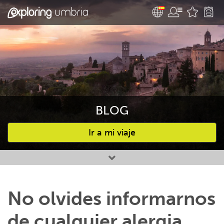
BLOG
Ir a mi viaje
Favourites
No olvides informarnos
de cualquier alergia,