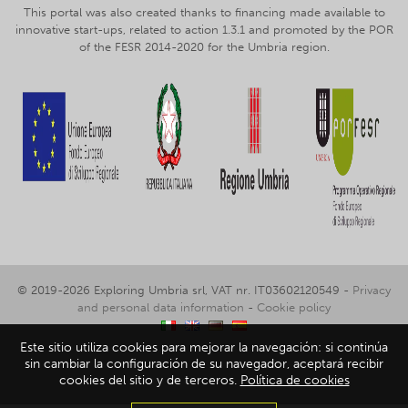
This portal was also created thanks to financing made available to
innovative start-ups, related to action 1.3.1 and promoted by the POR
of the FESR 2014-2020 for the Umbria region.
© 2019-2026 Exploring Umbria srl, VAT nr. IT03602120549 -
Privacy
and personal data information
-
Cookie policy
Este sitio utiliza cookies para mejorar la navegación: si continúa
sin cambiar la configuración de su navegador, aceptará recibir
cookies del sitio y de terceros.
Política de cookies