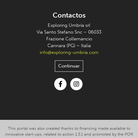
Contactos
Exploring Umbria srl
Via Santo Stefano Snc – 06033
Frazione Collemancio
Cannara (PG) – Italia
info@exploring-umbria.com
Continuar
Facebook
Instagram
This portal was also created thanks to financing made available to
innovative start-ups, related to action 1.3.1 and promoted by the POR