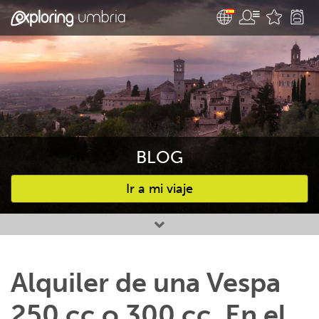
BLOG
Ir a mi viaje
Favourites
Alquiler de una Vespa
250 cc o 300 cc. En el