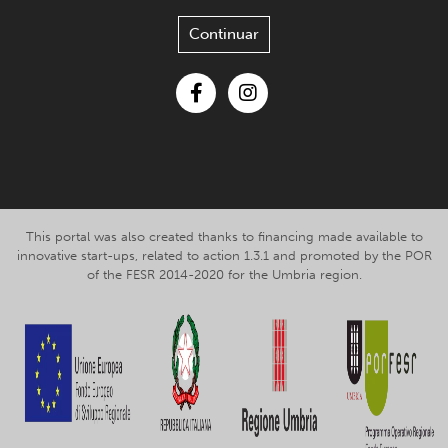
Continuar
Facebook
Instagram
This portal was also created thanks to financing made available to
innovative start-ups, related to action 1.3.1 and promoted by the POR
of the FESR 2014-2020 for the Umbria region.