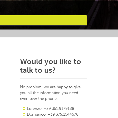
Would you like to
talk to us?
No problem, we are happy to give
you all the information you need
even over the phone.
Lorenzo, +39 351.9179188
Domenico, +39 379.1544578