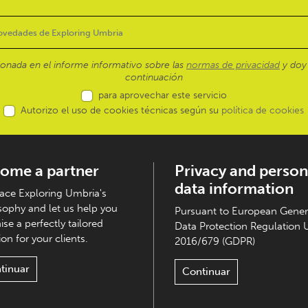
ionada en el informe informativo sobre las
normas de privacidad
y doy 
continuación
para aprovechar este servicio
Autorizo el uso de cookies técnicas según su
política de cookies
ome a partner
Privacy and person
data information
ce Exploring Umbria's
sophy and let us help you
Pursuant to European Gener
ise a perfectly tailored
Data Protection Regulation 
on for your clients.
2016/679 (GDPR)
tinuar
Continuar