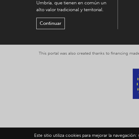
Umbría, que tienen en común un
alto valor tradicional y territorial.
Continuar
This portal was also created thanks to financing made
Este sitio utiliza cookies para mejorar la navegación:
© 2019-2026 Explor