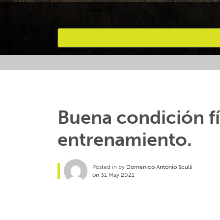
Favourites
Buena condición fí
entrenamiento.
Posted in by
Domenico Antonio Sculli
on 31 May 2021