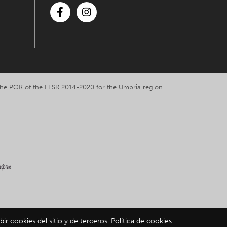
Facebook
Instagram
y the POR of the FESR 2014-2020 for the Umbria region.
bir cookies del sitio y de terceros.
Política de cookies
ation
-
Cookie policy