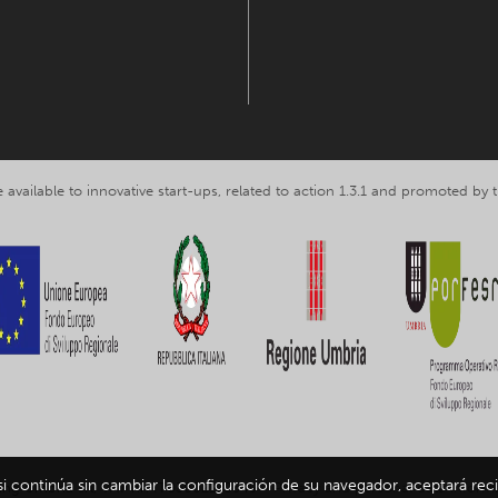
 available to innovative start-ups, related to action 1.3.1 and promoted b
 si continúa sin cambiar la configuración de su navegador, aceptará reci
ing Umbria srl, VAT nr. IT03602120549 -
Privacy and personal data inform