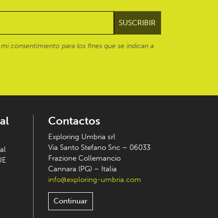
mi consentimiento para los fines que se indican a
al
Contactos
Exploring Umbria srl
Via Santo Stefano Snc – 06033
al
Frazione Collemancio
UE
Cannara (PG) – Italia
info@exploring-umbria.com
Continuar