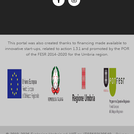
Facebook
Instagram
This portal was also created thanks to financing made available to
innovative start-ups, related to action 1.3.1 and promoted by the POR
of the FESR 2014-2020 for the Umbria region.