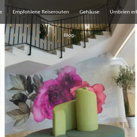
e
Empfohlene Reiserouten
Gehäuse
Umbrien er
Blog