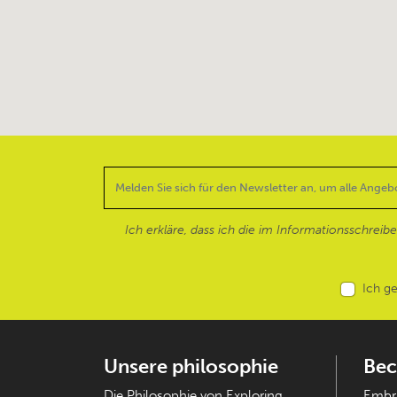
Ich erkläre, dass ich die im Informationsschreib
Ich g
Unsere philosophie
Bec
Die Philosophie von Exploring
Embra