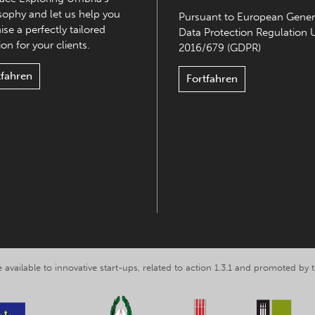
sophy and let us help you
Pursuant to European Gener
ise a perfectly tailored
Data Protection Regulation 
on for your clients.
2016/679 (GDPR)
tfahren
Fortfahren
 available to innovative start-ups, related to action 1.3.1 and promoted b