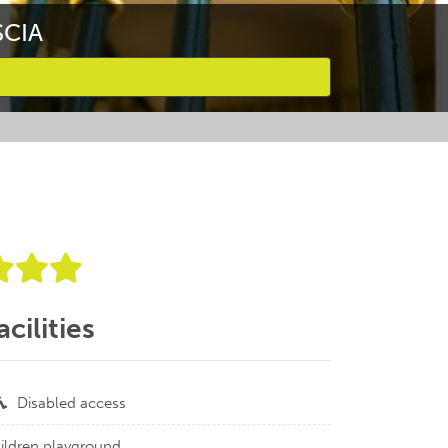
SCIA
acilities
Disabled access
ildren playground