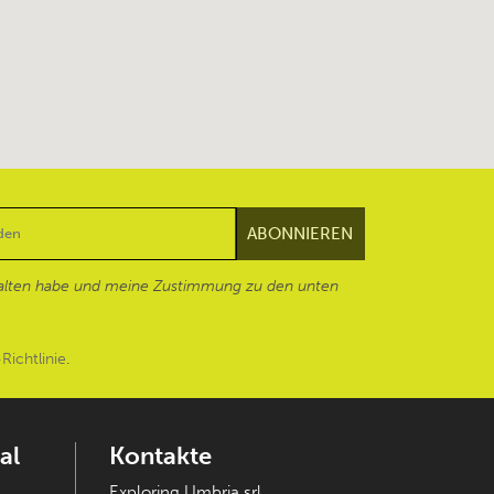
alten habe und meine Zustimmung zu den unten
Richtlinie
.
al
Kontakte
Exploring Umbria srl