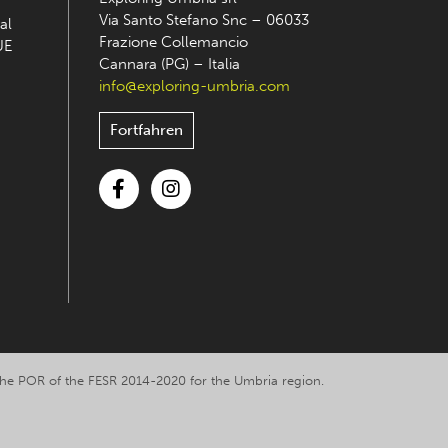
Via Santo Stefano Snc – 06033
al
Frazione Collemancio
UE
Cannara (PG) – Italia
info@exploring-umbria.com
Fortfahren
Facebook
Instagram
y the POR of the FESR 2014-2020 for the Umbria region.